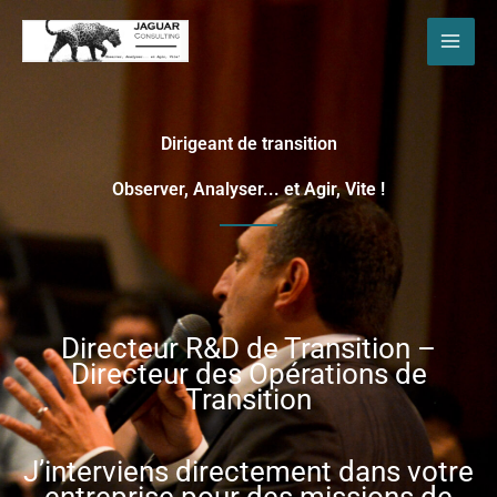
Aller
au
contenu
Dirigeant de transition
Observer, Analyser... et Agir, Vite !
Directeur R&D de Transition –
Directeur des Opérations de
Transition
J’interviens directement dans votre
entreprise pour des missions de